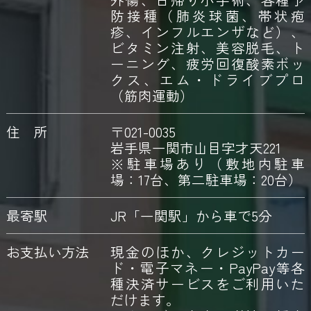
防接種（肺炎球菌、帯状疱
疹、インフルエンザなど）、
ビタミン注射、美容脱毛、ト
ーニング、疲労回復酸素ボッ
クス、エム・ドライブプロ
（筋肉運動）
住 所
〒021-0035
岩手県一関市山目字才天221
※駐車場あり（敷地内駐車
場：17台、第二駐車場：20台）
最寄駅
JR「一関駅」から車で5分
お支払い方法
現金のほか、クレジットカー
ド・電子マネー・PayPay等各
種決済サービスをご利用いた
だけます。