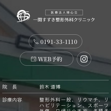
0191-33-1110
WEB予約
院 長
鈴木 道博
診療内容
整形外科一般、リウマチ、リ
ハビリテーション、スポーツ
外傷、日帰り小手術、各種予